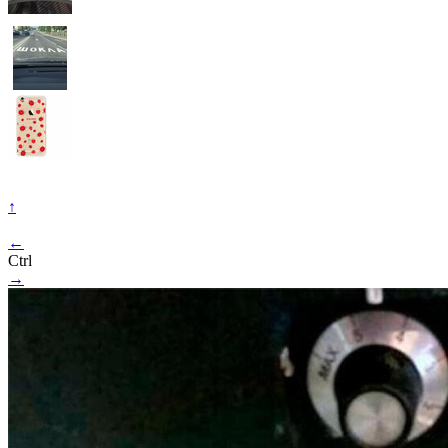
↑
←
Ctrl
→