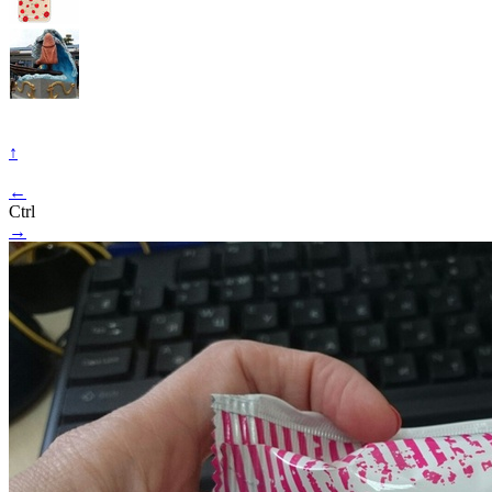
↑
←
Ctrl
→