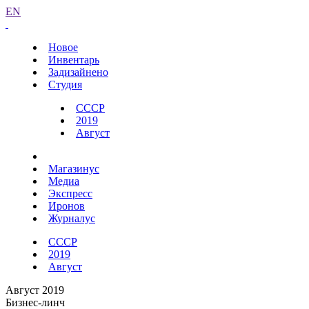
EN
Новое
Инвентарь
Задизайнено
Студия
СССР
2019
Август
Магазинус
Медиа
Экспресс
Иронов
Журналус
СССР
2019
Август
Август 2019
Бизнес-линч