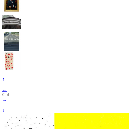
↑
←
Ctrl
→
↓