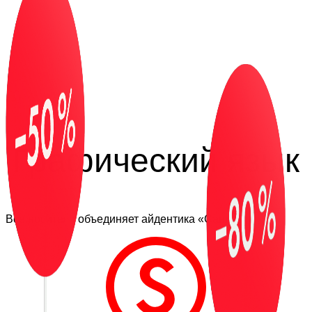
Графический язык
Все носители объединяет айдентика «Санлайта».