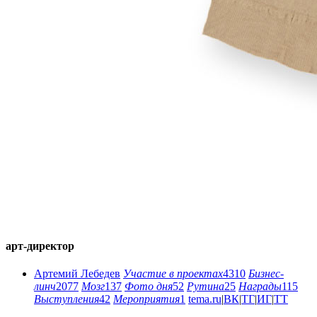
арт-директор
Артемий Лебедев
Участие в проектах
4310
Бизнес-
линч
2077
Мозг
137
Фото дня
52
Рутина
25
Награды
115
Выступления
42
Мероприятия
1
tema.ru
|
ВК
|
ТГ
|
ИГ
|
ТТ