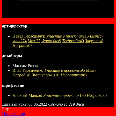
арт-директор
Павел Герасимчук
Участие в проектах
215
Бизнес-
линч
274
Мозг
27
Фото дня
9
Техдизайн
49
Закулисы
8
Награды
67
дизайнеры
Максим Розов
Илья Удовиченко
Участие в проектах
95
Мозг
7
Награды
8
Выступления
10
Мероприятия
3
шрифтовик
Алексей Малков
Участие в проектах
190
Награды
30
Дата выпуска: 03.06.2022
Сделано за 219 дней
Еще
Приложения