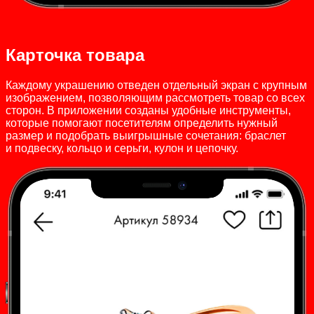
Карточка товара
Каждому украшению отведен отдельный экран с крупным
изображением, позволяющим рассмотреть товар со всех
сторон. В приложении созданы удобные инструменты,
которые помогают посетителям определить нужный
размер и подобрать выигрышные сочетания: браслет
и подвеску, кольцо и серьги, кулон и цепочку.