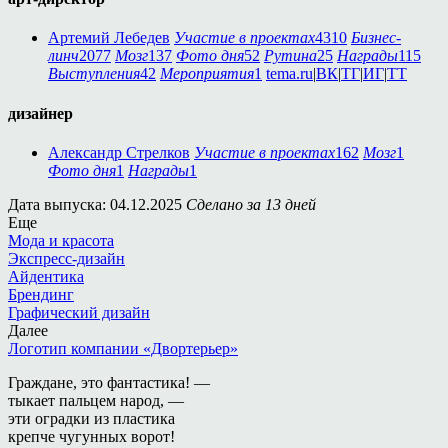
Артемий Лебедев
Участие в проектах
4310
Бизнес-
линч
2077
Мозг
137
Фото дня
52
Рутина
25
Награды
115
Выступления
42
Мероприятия
1
tema.ru
|
ВК
|
ТГ
|
ИГ
|
ТТ
дизайнер
Александр Стрелков
Участие в проектах
162
Мозг
1
Фото дня
1
Награды
1
Дата выпуска: 04.12.2025
Сделано за 13 дней
Еще
Мода и красота
Экспресс-дизайн
Айдентика
Брендинг
Графический дизайн
Далее
Логотип компании «Двортерьер»
Граждане, это фантастика! —
тыкает пальцем народ, —
эти оградки из пластика
крепче чугунных ворот!