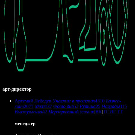
арт-директор
Артемий Лебедев
Участие в проектах
4310
Бизнес-
линч
2077
Мозг
137
Фото дня
52
Рутина
25
Награды
115
Выступления
42
Мероприятия
1
tema.ru
|
ВК
|
ТГ
|
ИГ
|
ТТ
менеджер