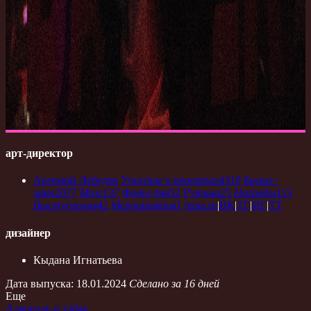
арт-директор
Артемий Лебедев
Участие в проектах
4310
Бизнес-
линч
2077
Мозг
137
Фото дня
52
Рутина
25
Награды
115
Выступления
42
Мероприятия
1
tema.ru
|
ВК
|
ТГ
|
ИГ
|
ТТ
дизайнер
Кыдана Игнатьева
Дата выпуска: 18.01.2024
Сделано за 16 дней
Еще
Алкоголь и табак