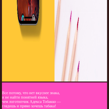
Все потому, что нет вкуснее знака,
и не найти понятней языка,
чем логотипчик Адекса Тобакко —
глядишь и прямо хочешь табака!