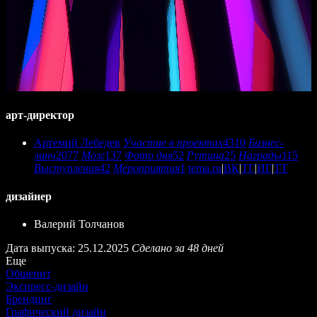
арт-директор
Артемий Лебедев
Участие в проектах
4310
Бизнес-
линч
2077
Мозг
137
Фото дня
52
Рутина
25
Награды
115
Выступления
42
Мероприятия
1
tema.ru
|
ВК
|
ТГ
|
ИГ
|
ТТ
дизайнер
Валерий Толчанов
Дата выпуска: 25.12.2025
Сделано за 48 дней
Еще
Общепит
Экспресс-дизайн
Брендинг
Графический дизайн