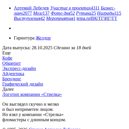
Артемий Лебедев
Участие в проектах
4311
Бизнес-
линч
2077
Мозг
137
Фото дня
52
Рутина
25
Награды
115
Выступления
42
Мероприятия
1
tema.ru
|
ВК
|
ТГ
|
ИГ
|
ТТ
Гарнитура
Желдор
Дата выпуска: 28.10.2025
Сделано за 18 дней
Еще
Кофе
Общепит
Экспресс-дизайн
Айдентика
Брендинг
Графический дизайн
Далее
Логотип компании «Стрелка»
Он выглядел скучно и мелко
и был неприметен лицом.
Но взял у компании «Стрелка»
фломастеры с длинным концом.