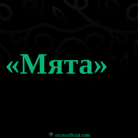
и «Мята»
myataofficial.com