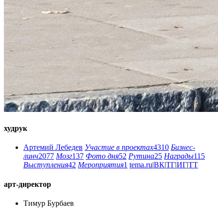
худрук
Артемий Лебедев
Участие в проектах
4310
Бизнес-
линч
2077
Мозг
137
Фото дня
52
Рутина
25
Награды
115
Выступления
42
Мероприятия
1
tema.ru
|
ВК
|
ТГ
|
ИГ
|
ТТ
арт-директор
Тимур Бурбаев