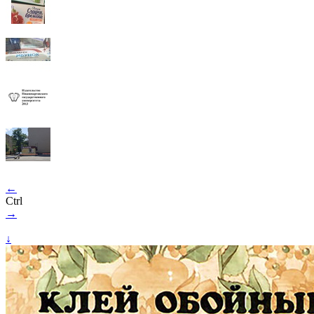
←
Ctrl
→
↓