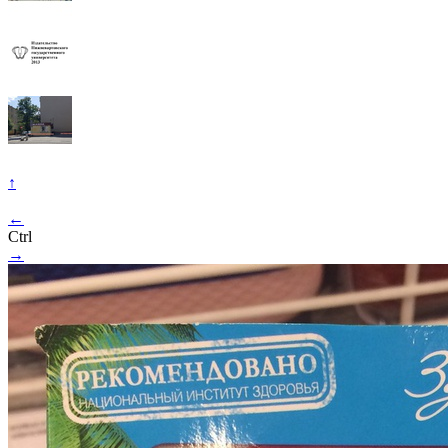
↑
←
Ctrl
→