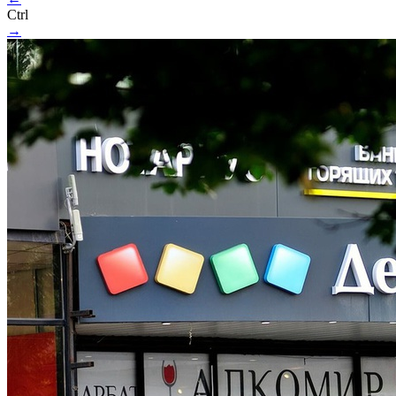
Ctrl
→