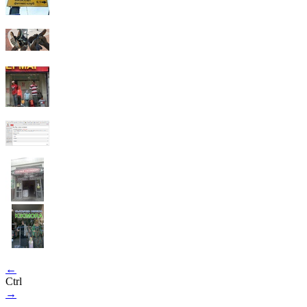
←
Ctrl
→