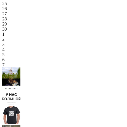
25
26
27
28
29
30
1
2
3
4
5
6
7