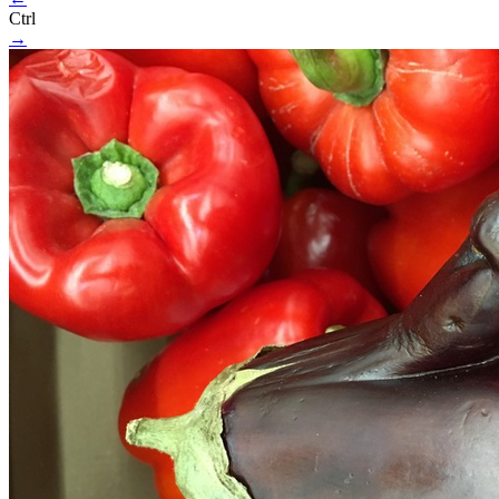
Ctrl
→