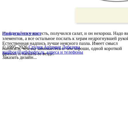
Из всего, что у вас есть, получился салат, и он нехорош. Надо 
графдизайн
логотип
элементов, а все остальное послать к херам недрогнувшей руко
Естественная надпись лучше неясного пазла. Имеет смысл
© 1995–2026
Студия Артемия Лебедева
написать, чем вы занимаетесь и чем хороши, одной короткой
mailbox@artlebedev.ru
,
адреса и телефоны
фразой, и таскать ее везде.
Заказать дизайн...