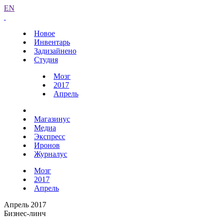
EN
Новое
Инвентарь
Задизайнено
Студия
Мозг
2017
Апрель
Магазинус
Медиа
Экспресс
Иронов
Журналус
Мозг
2017
Апрель
Апрель 2017
Бизнес-линч