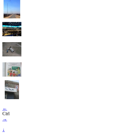
←
Ctrl
→
↓