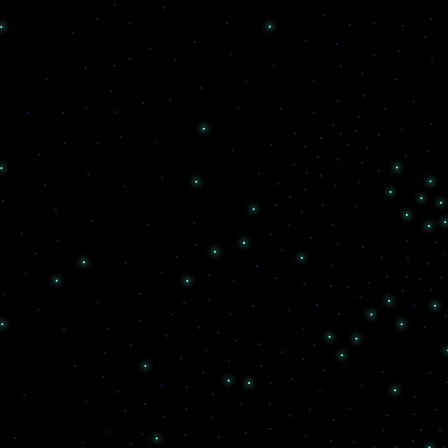
EN
Новое
Инвентарь
Задизайнено
Хоум кредит
Сайты
Студия
Магазинус
Медиа
Экспресс
Иронов
Журналус
Хоум кредит
Сайты