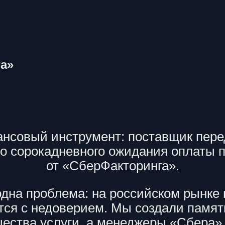
га»
совый инструмент: поставщик перед
то сорокадневного ожидания оплаты п
от «СберФакторинга».
 одна проблема: на российском рынке
тся с недоверием. Мы создали памят
ества услуги, а менеджеры «Сбера» 