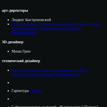
арт-директоры
Людвиг Быстроновский
Евгений Панов
Участие в проектах
160
Мозг
11
Фото
дня
2
Техдизайн
6
Награды
36
Выступления
3
Мероприятия
10
3D-дизайнер
Миша Грин
технический дизайнер
Илья Удовиченко
Участие в проектах
95
Мозг
7
Награды
8
Выступления
10
Мероприятия
3
Гарнитура
Сириус
Сайт управляется системой «Имприматур I (Парсер)»