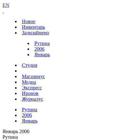
EN
Новое
Инвентарь
Задизайнено
Рутина
2006
Январь
Студия
Магазинус
Медиа
Экспресс
Иронов
Журналус
Рутина
2006
Январь
Январь 2006
Рутина