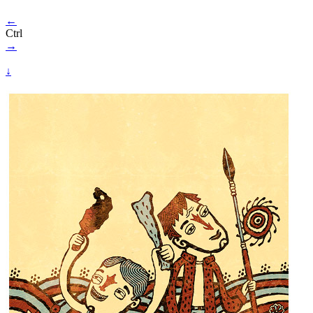
←
Ctrl
→
↓