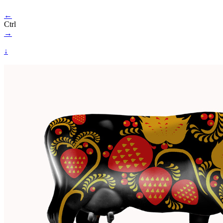
←
Ctrl
→
↓