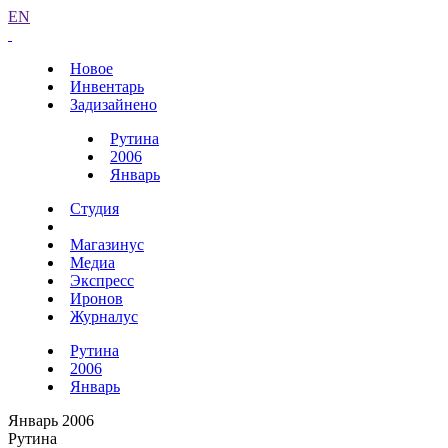
EN
Новое
Инвентарь
Задизайнено
Рутина
2006
Январь
Студия
Магазинус
Медиа
Экспресс
Иронов
Журналус
Рутина
2006
Январь
Январь 2006
Рутина