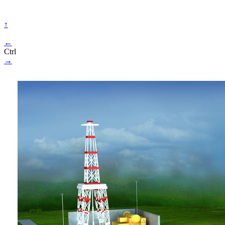
↑
←
Ctrl
→