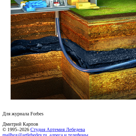
Для журнала Forbes
Дмитрий Карпов
© 1995–2026
Студия Артемия Лебедева
mailbox@artlebedev.ru
,
адреса и телефоны