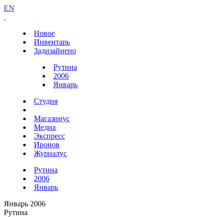
EN
Новое
Инвентарь
Задизайнено
Рутина
2006
Январь
Студия
Магазинус
Медиа
Экспресс
Иронов
Журналус
Рутина
2006
Январь
Январь 2006
Рутина