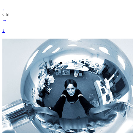
←
Ctrl
→
↓