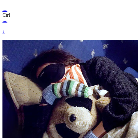
←
Ctrl
→
↓