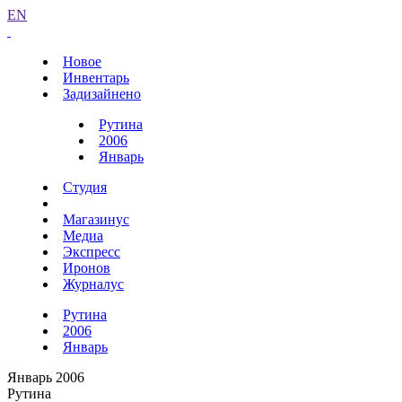
EN
Новое
Инвентарь
Задизайнено
Рутина
2006
Январь
Студия
Магазинус
Медиа
Экспресс
Иронов
Журналус
Рутина
2006
Январь
Январь 2006
Рутина