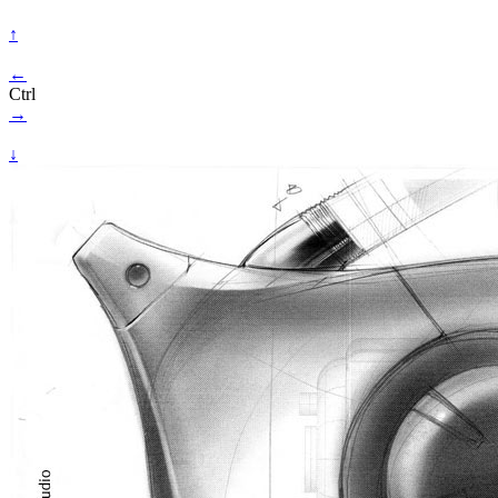
↑
←
Ctrl
→
↓