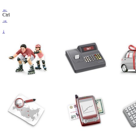
←
Ctrl
→
↓