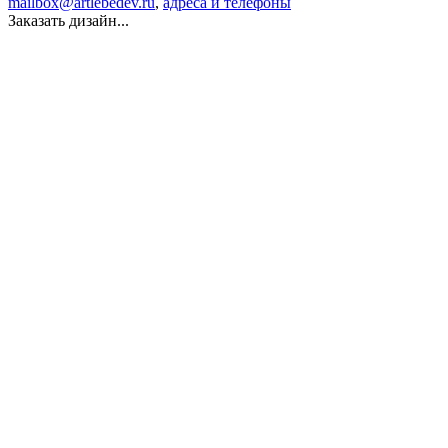
mailbox@artlebedev.ru
,
адреса и телефоны
Заказать дизайн...