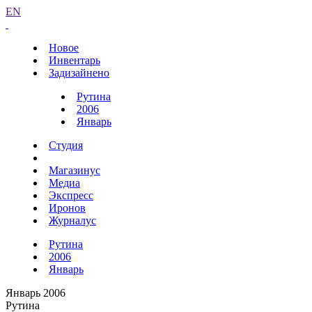
EN
Новое
Инвентарь
Задизайнено
Рутина
2006
Январь
Студия
Магазинус
Медиа
Экспресс
Иронов
Журналус
Рутина
2006
Январь
Январь 2006
Рутина