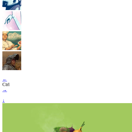
←
Ctrl
→
↓