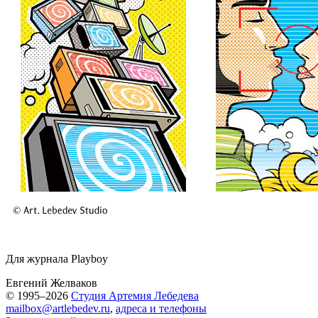
Для журнала Playboy
Евгений Желваков
© 1995–2026
Студия Артемия Лебедева
mailbox@artlebedev.ru
,
адреса и телефоны