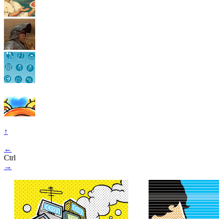
↑
←
Ctrl
→