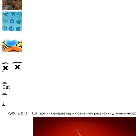
←
Ctrl
→
↓