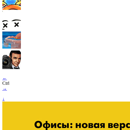
←
Ctrl
→
↓