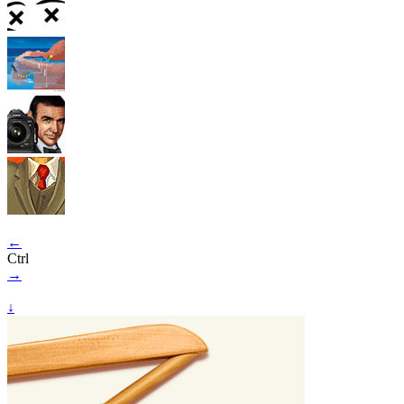
←
Ctrl
→
↓