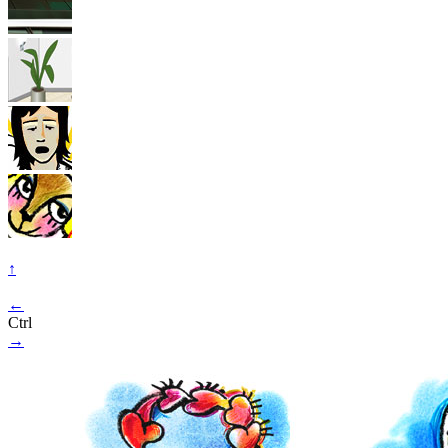
↑
←
Ctrl
→