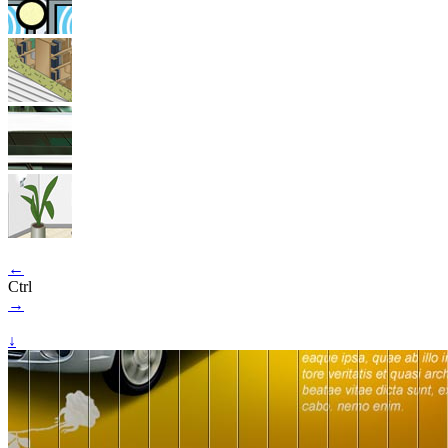
←
Ctrl
→
↓