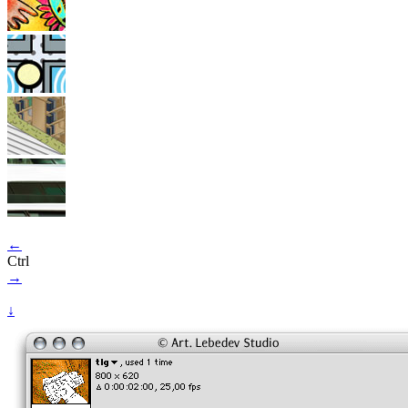
←
Ctrl
→
↓