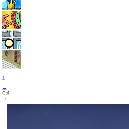
↑
←
Ctrl
→