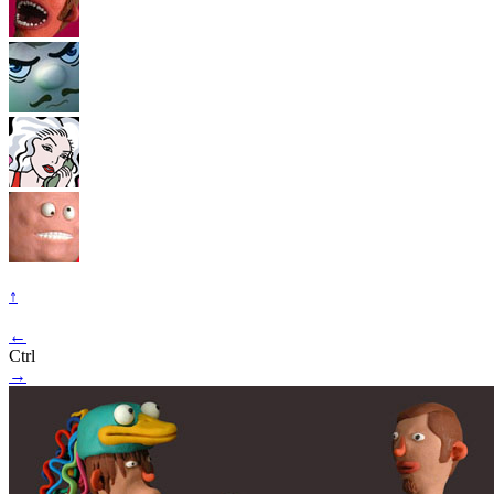
↑
←
Ctrl
→