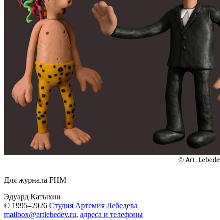
Для журнала FHM
Эдуард Катыхин
© 1995–2026
Студия Артемия Лебедева
mailbox@artlebedev.ru
,
адреса и телефоны