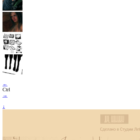
←
Ctrl
→
↓