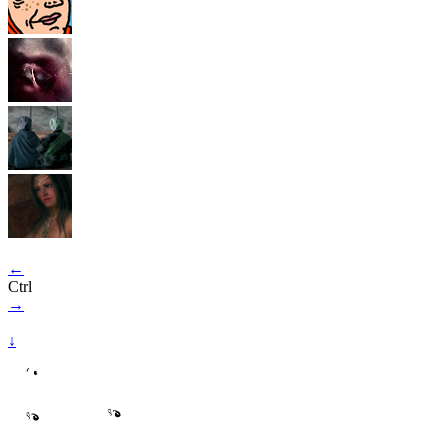
←
Ctrl
→
↓