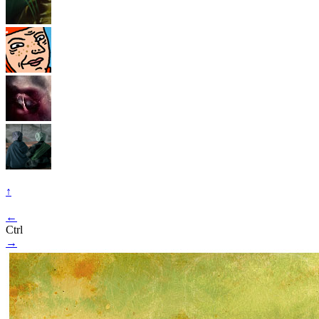
↑
←
Ctrl
→