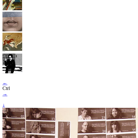
←
Ctrl
→
↓