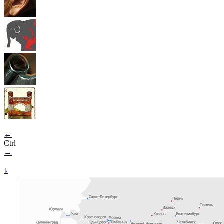
←
Ctrl
→
↓