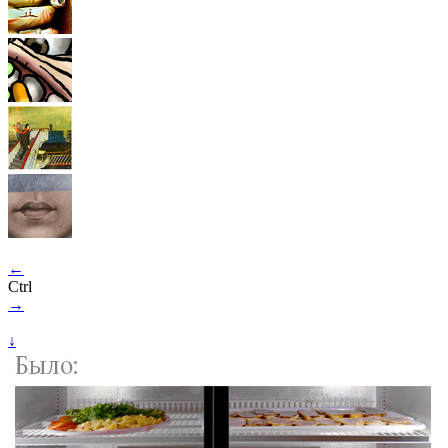
←
Ctrl
→
↓