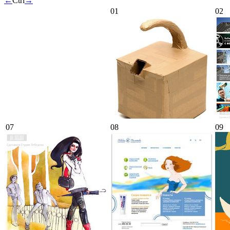
←
Ctrl
→
01
02
07
08
09