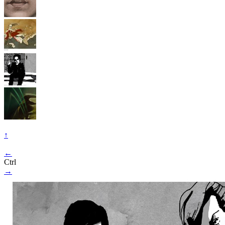
↑
←
Ctrl
→